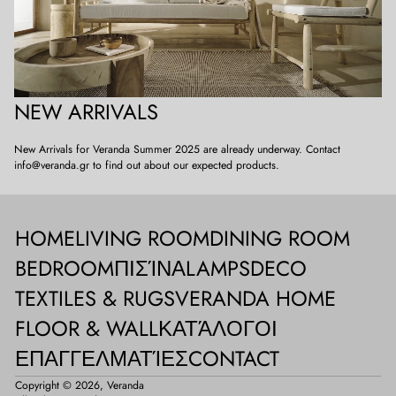
NEW ARRIVALS
New Arrivals for Veranda Summer 2025 are already underway. Contact
info@veranda.gr to find out about our expected products.
HOME
LIVING ROOM
DINING ROOM
BEDROOM
ΠΙΣΊΝΑ
LAMPS
DECO
TEXTILES & RUGS
VERANDA HOME
FLOOR & WALL
ΚΑΤΆΛΟΓΟΙ
ΕΠΑΓΓΕΛΜΑΤΊΕΣ
CONTACT
Copyright © 2026,
Veranda