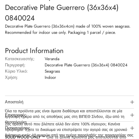
d
d
d
u
Decorative Plate Guerrero (36x36x4)
o
o
o
e
w
w
w
r
0840024
.
.
.
r
e
Decorative Plate Guerrero (36x36x4cm) made of 100% woven seagrass.
r
o
Recommended for indoor use only. Packaging 1 parcel / piece.
(
3
6
Product Information
x
3
Κατασκευαστής:
Veranda
6
x
Περιγραφή:
Decorative Plate Guerrero (36x36x4) 0840024
4
Κύριο Υλικό:
Seagrass
)
Χρήση:
Indoor
0
8
4
0
0
2
Αποστολή
4
Όλα τα προϊόντα μας είναι άμεσα διαθέσιμα και αποστέλλονται σε μία
Επιστροφές
εργάσιμη ημέρα από τις αποθήκες μας στη ΒΙΠΕΘ Σίνδου, έξω από τη
Θεσσαλονίκη.
Σας αρέσει αυτό που βλέπετε αλλά δεν είστε 100% σίγουροι; Κανένα
Πιστοποιήσεις
πρόβλημα. Έχετε το δικαίωμα να επιστρέψετε την αγορά σας σε χρονικό
διάστημα εντός 10 ημερών από την ημέρα παραλαβής της παραγγελίας σας
SOLID WOOD ONLY
™ Όλα τα ξύλινα προϊόντα μας αποτελούνται από