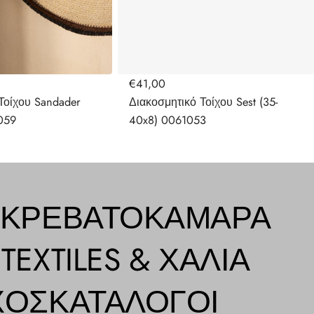
€41,00
Τοίχου Sandader
Διακοσμητικό Τοίχου Sest (35-
059
40x8) 0061053
ΚΡΕΒΑΤΟΚΆΜΑΡΑ
Η
TEXTILES & ΧΑΛΙΆ
ΧΟΣ
ΚΑΤΆΛΟΓΟΙ