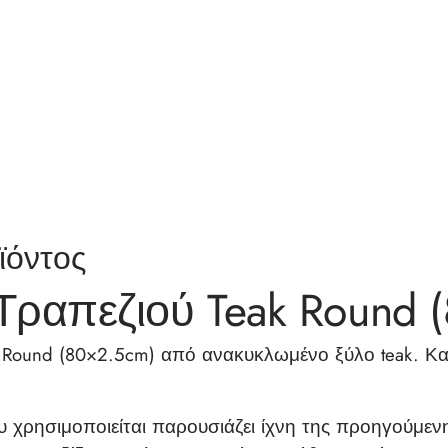
ϊόντος
Τραπεζιού Teak Round 
 Round (80×2.5cm) από ανακυκλωμένο ξύλο teak. Κα
υ χρησιμοποιείται παρουσιάζει ίχνη της προηγούμ