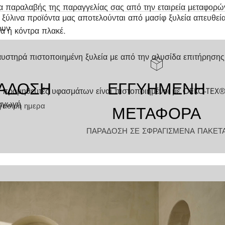
α παραλαβής της παραγγελίας σας από την εταιρεία μεταφορώ
ξύλινα προϊόντα μας αποτελούνται από μασίφ ξυλεία απευθεί
ουν
α ή κόντρα πλακέ.
υστηρά πιστοποιημένη ξυλεία με από την αλυσίδα επιτήρησης 
ΑΔΟΣΗ
ΕΓΓΥΗΜΕΝΗ
 προμηθευτές υφασμάτων είναι πιστοποιημένοι με OEKO-TEX®
ραγωγή
γασιμη ημερα
ΜΕΤΑΦΟΡΑ
ΠΑΡΑΔΟΣΗ ΣΕ ΣΦΡΑΓΙΣΜΕΝΑ ΠΑΚΕΤ