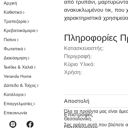
από τρυπάνι, μαρτυρώντας
Αρχική
ανακυκλωμένου τικ, που χ
Καθιστικό
χαρακτηριστικά χρησιμεύο
Τραπεζαρία
Κρεβατοκάμαρα
Πληροφορίες Π
Πισίνα
Κατασκευαστής:
Φωτιστικά
Περιγραφή:
Διακόσμηση
Κύριο Υλικό:
Textiles & Χαλιά
Χρήση:
Veranda Home
Δάπεδο & Τοίχος
Κατάλογοι
Αποστολή
Επαγγελματίες
Όλα τα προϊόντα μας είναι άμε
Επικοινωνία
Επιστροφές
Θεσσαλονίκη.
Σας αρέσει αυτό που βλέπετε α
Πιστοποιήσεις