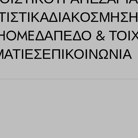
ΤΙΣΤΙΚΆ
ΔΙΑΚΌΣΜΗΣ
 HOME
ΔΆΠΕΔΟ & ΤΟΊ
ΑΤΊΕΣ
ΕΠΙΚΟΙΝΩΝΊΑ
πιφάνεια Τραπεζιού Teak Round
80x2.5) 0060888
ΠΡΟΣΘΉΚΗ ΣΤΟ Κ