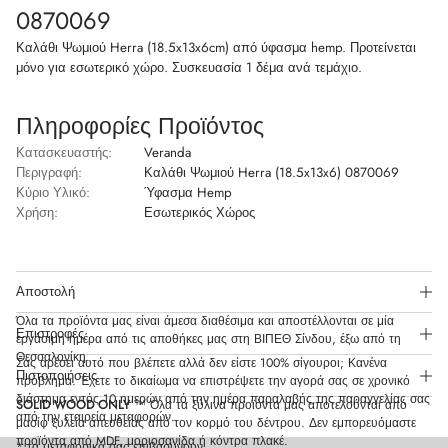
0870069
Καλάθι Ψωμιού Herra (18.5x13x6cm) από ύφασμα hemp. Προτείνεται
μόνο για εσωτερικό χώρο. Συσκευασία 1 δέμα ανά τεμάχιο.
Πληροφορίες Προϊόντος
Κατασκευαστής:
Veranda
Περιγραφή:
Καλάθι Ψωμιού Herra (18.5x13x6) 0870069
Κύριο Υλικό:
Ύφασμα Hemp
Χρήση:
Εσωτερικός Χώρος
Αποστολή
Όλα τα προϊόντα μας είναι άμεσα διαθέσιμα και αποστέλλονται σε μία
Επιστροφές
εργάσιμη ημέρα από τις αποθήκες μας στη ΒΙΠΕΘ Σίνδου, έξω από τη
Θεσσαλονίκη.
Σας αρέσει αυτό που βλέπετε αλλά δεν είστε 100% σίγουροι; Κανένα
Πιστοποιήσεις
πρόβλημα. Έχετε το δικαίωμα να επιστρέψετε την αγορά σας σε χρονικό
διάστημα εντός 10 ημερών από την ημέρα παραλαβής της παραγγελίας σας
SOLID WOOD ONLY
™ Όλα τα ξύλινα προϊόντα μας αποτελούνται από
από την εταιρεία μεταφορών.
μασίφ ξυλεία απευθείας από τον κορμό του δέντρου. Δεν εμπορευόμαστε
προϊόντα από MDF, μοριοσανίδα ή κόντρα πλακέ.
* τα μεταφορικά σας επιβαρύνουν