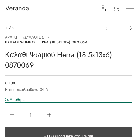
Veranda
1
2
ΑΡΧΙΚΉ
ΣΥΛΛΟΓΈΣ
ΚΑΛΆΘΙ ΨΩΜΙΟΎ HERRA (18.5X13X6) 0870069
Καλάθι Ψωμιού Herra (18.5x13x6)
0870069
€11,00
Η τιμή περιλαμβάνει ΦΠΑ
Σε Απόθεμα
€11,00
€11,00
Προσθήκη στο Καλάθι