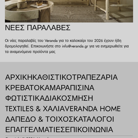
ΝΈΕΣ ΠΑΡΑΛΑΒΈΣ
Οι νέες παραλαβές του Veranda για το καλοκαίρι του 2026 έχουν ήδη
δρομολογηθεί. Επικοιωνήστε στο info@veranda.gr για να ενημερωθείτε για
τα αναμενόμενα προϊόντα μας
ΑΡΧΙΚΉ
ΚΑΘΙΣΤΙΚΌ
ΤΡΑΠΕΖΑΡΊΑ
ΚΡΕΒΑΤΟΚΆΜΑΡΑ
ΠΙΣΊΝΑ
ΦΩΤΙΣΤΙΚΆ
ΔΙΑΚΌΣΜΗΣΗ
TEXTILES & ΧΑΛΙΆ
VERANDA HOME
ΔΆΠΕΔΟ & ΤΟΊΧΟΣ
ΚΑΤΆΛΟΓΟΙ
ΕΠΑΓΓΕΛΜΑΤΊΕΣ
ΕΠΙΚΟΙΝΩΝΊΑ