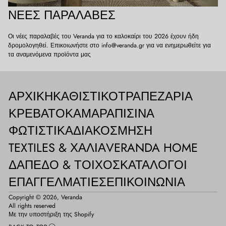
ΝΈΕΣ ΠΑΡΑΛΑΒΈΣ
Οι νέες παραλαβές του Veranda για το καλοκαίρι του 2026 έχουν ήδη
δρομολογηθεί. Επικοιωνήστε στο info@veranda.gr για να ενημερωθείτε για
τα αναμενόμενα προϊόντα μας
ΑΡΧΙΚΉ
ΚΑΘΙΣΤΙΚΌ
ΤΡΑΠΕΖΑΡΊΑ
ΚΡΕΒΑΤΟΚΆΜΑΡΑ
ΠΙΣΊΝΑ
ΦΩΤΙΣΤΙΚΆ
ΔΙΑΚΌΣΜΗΣΗ
TEXTILES & ΧΑΛΙΆ
VERANDA HOME
ΔΆΠΕΔΟ & ΤΟΊΧΟΣ
ΚΑΤΆΛΟΓΟΙ
ΕΠΑΓΓΕΛΜΑΤΊΕΣ
ΕΠΙΚΟΙΝΩΝΊΑ
Copyright © 2026,
Veranda
All rights reserved
Με την υποστήριξη της Shopify