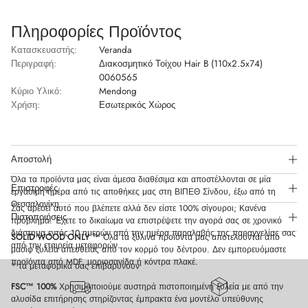
Πληροφορίες Προϊόντος
Κατασκευαστής:
Veranda
Περιγραφή:
Διακοσμητικό Τοίχου Hair B (110x2.5x74)
0060565
Κύριο Υλικό:
Mendong
Χρήση:
Εσωτερικός Χώρος
Αποστολή
Όλα τα προϊόντα μας είναι άμεσα διαθέσιμα και αποστέλλονται σε μία
Επιστροφές
εργάσιμη ημέρα από τις αποθήκες μας στη ΒΙΠΕΘ Σίνδου, έξω από τη
Θεσσαλονίκη.
Σας αρέσει αυτό που βλέπετε αλλά δεν είστε 100% σίγουροι; Κανένα
Πιστοποιήσεις
πρόβλημα. Έχετε το δικαίωμα να επιστρέψετε την αγορά σας σε χρονικό
διάστημα εντός 10 ημερών από την ημέρα παραλαβής της παραγγελίας σας
SOLID WOOD ONLY
™ Όλα τα ξύλινα προϊόντα μας αποτελούνται από
από την εταιρεία μεταφορών.
μασίφ ξυλεία απευθείας από τον κορμό του δέντρου. Δεν εμπορευόμαστε
προϊόντα από MDF, μοριοσανίδα ή κόντρα πλακέ.
* τα μεταφορικά σας επιβαρύνουν
FSC™ 100%
Χρησιμοποιούμε αυστηρά πιστοποιημένη ξυλεία με από την
αλυσίδα επιτήρησης στηρίζοντας έμπρακτα ένα μοντέλο υπεύθυνης