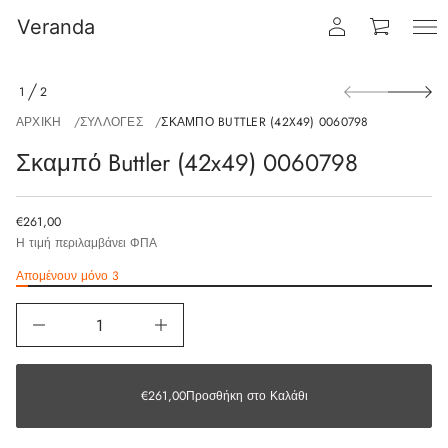
Veranda
1
2
ΑΡΧΙΚΉ
ΣΥΛΛΟΓΈΣ
ΣΚΑΜΠΌ BUTTLER (42X49) 0060798
Σκαμπό Buttler (42x49) 0060798
€261,00
Η τιμή περιλαμβάνει ΦΠΑ
Απομένουν μόνο 3
€261,00
€261,00
Προσθήκη στο Καλάθι