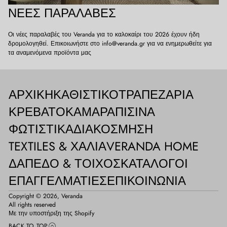
ΝΈΕΣ ΠΑΡΑΛΑΒΈΣ
Οι νέες παραλαβές του Veranda για το καλοκαίρι του 2026 έχουν ήδη
δρομολογηθεί. Επικοιωνήστε στο info@veranda.gr για να ενημερωθείτε για
τα αναμενόμενα προϊόντα μας
ΑΡΧΙΚΉ
ΚΑΘΙΣΤΙΚΌ
ΤΡΑΠΕΖΑΡΊΑ
ΚΡΕΒΑΤΟΚΆΜΑΡΑ
ΠΙΣΊΝΑ
ΦΩΤΙΣΤΙΚΆ
ΔΙΑΚΌΣΜΗΣΗ
TEXTILES & ΧΑΛΙΆ
VERANDA HOME
ΔΆΠΕΔΟ & ΤΟΊΧΟΣ
ΚΑΤΆΛΟΓΟΙ
ΕΠΑΓΓΕΛΜΑΤΊΕΣ
ΕΠΙΚΟΙΝΩΝΊΑ
Copyright © 2026,
Veranda
All rights reserved
Με την υποστήριξη της Shopify
BACK TO TOP