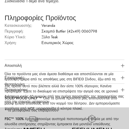
Συσκευασία 1 δέμα ανά τεμάχιο.
Πληροφορίες Προϊόντος
Κατασκευαστής:
Veranda
Περιγραφή:
Σκαμπό Buttler (42x49) 0060798
Κύριο Υλικό:
Ξύλο Teak
Χρήση:
Εσωτερικός Χώρος
Αποστολή
Όλα τα προϊόντα μας είναι άμεσα διαθέσιμα και αποστέλλονται σε μία
Επιστροφές
εργάσιμη ημέρα από τις αποθήκες μας στη ΒΙΠΕΘ Σίνδου, έξω από τη
Θεσσαλονίκη.
Σας αρέσει αυτό που βλέπετε αλλά δεν είστε 100% σίγουροι; Κανένα
Πιστοποιήσεις
πρόβλημα. Έχετε το δικαίωμα να επιστρέψετε την αγορά σας σε χρονικό
διάστημα εντός 10 ημερών από την ημέρα παραλαβής της παραγγελίας σας
SOLID WOOD ONLY
™ Όλα τα ξύλινα προϊόντα μας αποτελούνται από
από την εταιρεία μεταφορών.
μασίφ ξυλεία απευθείας από τον κορμό του δέντρου. Δεν εμπορευόμαστε
προϊόντα από MDF, μοριοσανίδα ή κόντρα πλακέ.
* τα μεταφορικά σας επιβαρύνουν
FSC™ 100%
Χρησιμοποιούμε αυστηρά πιστοποιημένη ξυλεία με από την
αλυσίδα επιτήρησης στηρίζοντας έμπρακτα ένα μοντέλο υπεύθυνης