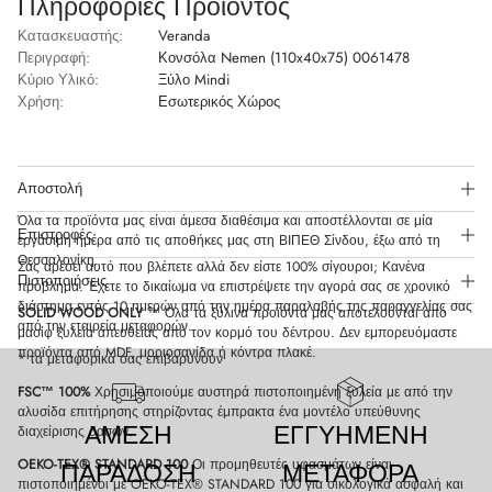
Πληροφορίες Προϊόντος
Κατασκευαστής:
Veranda
Περιγραφή:
Κονσόλα Nemen (110x40x75) 0061478
Κύριο Υλικό:
Ξύλο Mindi
Χρήση:
Εσωτερικός Χώρος
Αποστολή
Όλα τα προϊόντα μας είναι άμεσα διαθέσιμα και αποστέλλονται σε μία
Επιστροφές
εργάσιμη ημέρα από τις αποθήκες μας στη ΒΙΠΕΘ Σίνδου, έξω από τη
Θεσσαλονίκη.
Σας αρέσει αυτό που βλέπετε αλλά δεν είστε 100% σίγουροι; Κανένα
Πιστοποιήσεις
πρόβλημα. Έχετε το δικαίωμα να επιστρέψετε την αγορά σας σε χρονικό
διάστημα εντός 10 ημερών από την ημέρα παραλαβής της παραγγελίας σας
SOLID WOOD ONLY
™ Όλα τα ξύλινα προϊόντα μας αποτελούνται από
από την εταιρεία μεταφορών.
μασίφ ξυλεία απευθείας από τον κορμό του δέντρου. Δεν εμπορευόμαστε
προϊόντα από MDF, μοριοσανίδα ή κόντρα πλακέ.
* τα μεταφορικά σας επιβαρύνουν
FSC™ 100%
Χρησιμοποιούμε αυστηρά πιστοποιημένη ξυλεία με από την
αλυσίδα επιτήρησης στηρίζοντας έμπρακτα ένα μοντέλο υπεύθυνης
ΑΜΕΣΗ
ΕΓΓΥΗΜΕΝΗ
διαχείρισης δασών.
OEKO-TEX® STANDARD 100
Οι προμηθευτές υφασμάτων είναι
ΠΑΡΑΔΟΣΗ
ΜΕΤΑΦΟΡΑ
πιστοποιημένοι με OEKO-TEX® STANDARD 100 για οικολογικά ασφαλή και