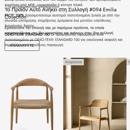
προϊόντα από MDF, μοριοσανίδα ή κόντρα πλακέ.
* τα μεταφορικά σας επιβαρύνουν
Το Προϊόν Αυτό Ανήκει στη Συλλογή #094 Emilia
FSC™ 100%
Χρησιμοποιούμε αυστηρά πιστοποιημένη ξυλεία με από την
Collection
αλυσίδα επιτήρησης στηρίζοντας έμπρακτα ένα μοντέλο υπεύθυνης
διαχείρισης δασών.
Εμπλουτίστε την επιλογή σας με παρόμοια προϊόντα, τα οποία
κατασκευάζονται στο ίδιο εργοστάσιο και ανήκουν στην ίδια συλλογή.
OEKO-TEX® STANDARD 100
Οι προμηθευτές υφασμάτων είναι
πιστοποιημένοι με OEKO-TEX® STANDARD 100 για οικολογικά ασφαλή και
περιβαλλοντικά υπεύθυνη παραγωγή
ΑΝΑΚΑΛΎΨΤΕ
Αναμένεται
Α