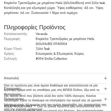
Καρέκλα Τραπεζαρίας με μπράτσα Helsi (60x54x80cm) από ξύλο teak.
Κατάλληλη και για εξωτερικό χώρο. Ύψος καθίσματος: 45 cm. Ύψος
μπράτσου: 66 cm. Συσκευασία 1 δέμα ανά τεμάχιο.
Πληροφορίες Προϊόντος
Κατασκευαστής:
Veranda
Περιγραφή:
Καρέκλα Τραπεζαρίας με μπράτσα Helsi
(60x54x80) 0940004
Κύριο Υλικό:
Ξύλο Teak
Χρήση:
Εσωτερικός & Εξωτερικός Χώρος
Συλλογή:
#094 Emilia Collection
Αποστολή
Όλα τα προϊόντα μας είναι άμεσα διαθέσιμα και αποστέλλονται σε μία
Επιστροφές
εργάσιμη ημέρα από τις αποθήκες μας στη ΒΙΠΕΘ Σίνδου, έξω από τη
Θεσσαλονίκη.
Σας αρέσει αυτό που βλέπετε αλλά δεν είστε 100% σίγουροι; Κανένα
Πιστοποιήσεις
πρόβλημα. Έχετε το δικαίωμα να επιστρέψετε την αγορά σας σε χρονικό
διάστημα εντός 10 ημερών από την ημέρα παραλαβής της παραγγελίας σας
SOLID WOOD ONLY
™ Όλα τα ξύλινα προϊόντα μας αποτελούνται από
από την εταιρεία μεταφορών.
μασίφ ξυλεία απευθείας από τον κορμό του δέντρου. Δεν εμπορευόμαστε